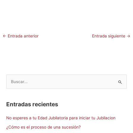
←
Entrada anterior
Entrada siguiente
→
B
u
s
Entradas recientes
c
a
No esperes a tu Edad Jubilatoria para iniciar tu Jubilacion
r
¿Cómo es el proceso de una sucesión?
p