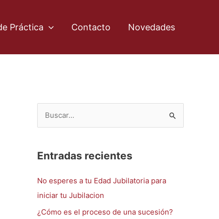
de Práctica
Contacto
Novedades
B
u
s
Entradas recientes
c
a
No esperes a tu Edad Jubilatoria para
r
iniciar tu Jubilacion
p
¿Cómo es el proceso de una sucesión?