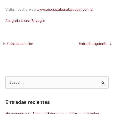
Visita nuestra web
www.abogadalaurabayugar.com.ar
Abogada Laura Bayugar
←
Entrada anterior
Entrada siguiente
→
B
u
s
Entradas recientes
c
a
No esperes a tu Edad Jubilatoria para iniciar tu Jubilacion